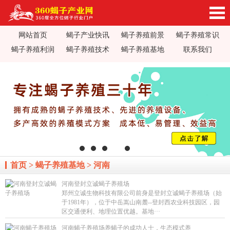
网站首页
蝎子产业快讯
蝎子养殖前景
蝎子养殖常识
360蝎子养殖产业网_蝎子养殖技术视频_蝎子养
蝎子养殖利润
蝎子养殖技术
蝎子养殖基地
联系我们
殖前景利润_蝎子蝎毒价格行情_蝎子养殖疾病防
治_全蝎药方价值加工_蝎子养殖场基地加盟
首页
>
蝎子养殖基地
>
河南
河南登封立诚蝎子养殖场
郑州立诚生物科技有限公司前身是登封立诚蝎子养殖场（始
于1981年），位于中岳嵩山南麓--登封西农业科技园区，园
区交通便利、地理位置优越。基地···
河南蝎子养殖场养蝎子的成功人士，生态模式养