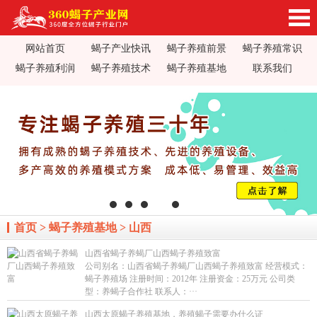
网站首页
蝎子产业快讯
蝎子养殖前景
蝎子养殖常识
360蝎子养殖产业网_蝎子养殖技术视频_蝎子养
蝎子养殖利润
蝎子养殖技术
蝎子养殖基地
联系我们
殖前景利润_蝎子蝎毒价格行情_蝎子养殖疾病防
治_全蝎药方价值加工_蝎子养殖场基地加盟
首页
>
蝎子养殖基地
>
山西
山西省蝎子养蝎厂山西蝎子养殖致富
公司别名：山西省蝎子养蝎厂山西蝎子养殖致富 经营模式：
蝎子养殖场 注册时间：2012年 注册资金：25万元 公司类
型：养蝎子合作社 联系人：···
山西太原蝎子养殖基地，养殖蝎子需要办什么证