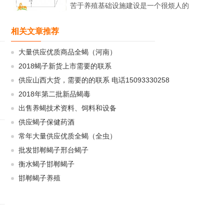
苦于养殖基础设施建设是一个很烦人的
过程，从而使他们望而却步了。那么，
养殖蝎子能否在有限的条件下进行呢，
相关文章推荐
在暂时没有大棚、没有暧房的...
大量供应优质商品全蝎（河南）
2018蝎子新货上市需要的联系
供应山西大货，需要的的联系 电话15093330258
2018年第二批新品蝎毒
出售养蝎技术资料、饲料和设备
供应蝎子保健药酒
常年大量供应优质全蝎（全虫）
批发邯郸蝎子邢台蝎子
衡水蝎子邯郸蝎子
邯郸蝎子养殖