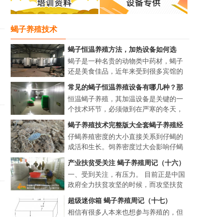
蝎子养殖技术
蝎子恒温养殖方法，加热设备如何选
择？
蝎子是一种名贵的动物类中药材，蝎子
还是美食佳品，近年来受到很多宾馆的
关注，提出了特色菜，更是街头小吃的
常见的蝎子恒温养殖设备有哪几种？那
一种风味。随着野生蝎子的减少，人工
种加温方法最省成本？
恒温蝎子养殖，其加温设备是关键的一
养殖蝎子开始新兴起来，但要...
个技术环节，必须做到在严寒的冬天，
随时都能把温度提高到 35 ℃ 以上。那么
蝎子养殖技术完整版大全套蝎子养殖经
常见的4种加温设施...
验方法总结
仔蝎养殖密度的大小直接关系到仔蝎的
成活和生长。饲养密度过大会影响仔蝎
的蜕皮和发育，过小则造成空间的浪
产业扶贫受关注 蝎子养殖周记（十六）
费。合理的饲养密度为每立方米投放2～
一、受到关注，有压力。 目前正是中国
3龄蝎3000只，3～5龄蝎1500只，...
政府全力扶贫攻坚的时候，而攻坚扶贫
最常见有效的就是产业帮扶，最容易引
超级迷你箱 蝎子养殖周记（十七）
起各级政府和各级领导关注的，就是一
相信有很多人本来也想参与养殖的，但
个成功的种养项目能在当地落...