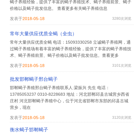
蝎子养殖经验，提供了丰富的蝎子养殖技术、蝎子养殖前景、蝎子
价格以及蝎子批发信息。 查看更多有关蝎子养殖信息
发表于
2018-05-18
3280次浏览
常年大量供应优质全蝎（全虫）
常年大量供应优质全蝎 电话：15093330258 立诚蝎子养殖网，通
过蝎子养殖场有着丰富的蝎子养殖经验，提供了丰富的蝎子养殖技
术、蝎子养殖前景、蝎子价格以及蝎子批发信息。查看更多
发表于
2018-05-18
3101次浏览
批发邯郸蝎子邢台蝎子
邯郸蝎子养殖邢台蝎子养殖联系人:梁振兴 先生 电话：
13785053237 0310-8228683 地址：河北邯郸邱县古城营乡西省
庄村 河北邯郸蝎子养殖中心，位于河北省邯郸市东部的邱县古城
营乡，现在
发表于
2018-05-18
3120次浏览
衡水蝎子邯郸蝎子