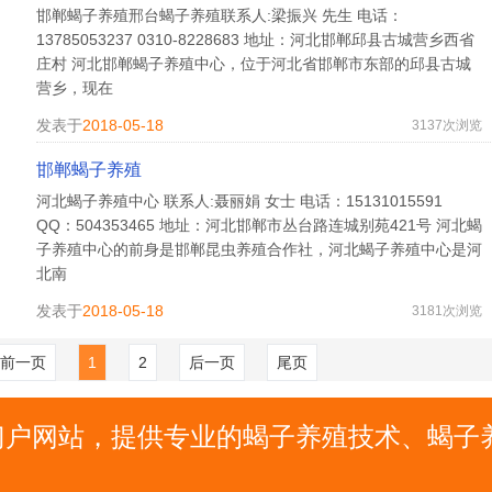
邯郸蝎子养殖邢台蝎子养殖联系人:梁振兴 先生 电话：
13785053237 0310-8228683 地址：河北邯郸邱县古城营乡西省
庄村 河北邯郸蝎子养殖中心，位于河北省邯郸市东部的邱县古城
营乡，现在
发表于
2018-05-18
3137次浏览
邯郸蝎子养殖
河北蝎子养殖中心 联系人:聂丽娟 女士 电话：15131015591
QQ：504353465 地址：河北邯郸市丛台路连城别苑421号 河北蝎
子养殖中心的前身是邯郸昆虫养殖合作社，河北蝎子养殖中心是河
北南
发表于
2018-05-18
3181次浏览
前一页
1
2
后一页
尾页
合门户网站，提供专业的蝎子养殖技术、蝎