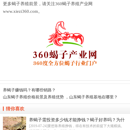
更多蝎子养殖前景，请关注360蝎子养殖产业网
www.xiezi360.com。
养蝎子赚钱吗？有哪些销路？
山东蝎子养殖价格前景及养殖优势 ，山东蝎子养殖基地在哪里？
猜你喜欢
养蝎子需投资多少钱才能挣钱？蝎子好养吗？为什
么大家都没养成功？
[2019-07-24]要想靠养殖挣钱，得在有技术的前提下大规模搞。