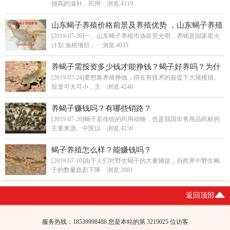
很高的滋补、药用···
浏览:4119
山东蝎子养殖价格前景及养殖优势 ，山东蝎子养殖
基地在哪里？
[2019-07-26]一、山东蝎子养殖市场前景光明，养蝎是国家星火
计划 免税项目；···
浏览:4035
养蝎子需投资多少钱才能挣钱？蝎子好养吗？为什
么大家都没养成功？
[2019-07-24]要想靠养殖挣钱，得在有技术的前提下大规模搞。
投资可大可小，主···
浏览:4246
养蝎子赚钱吗？有哪些销路？
[2019-07-20]蝎子是传统的药用动物，也是我国市售商品药材的
主要来源。中医以···
浏览:4156
蝎子养殖怎么样？能赚钱吗？
[2019-07-10]由于人们对野生蝎子的大量捕捉，自然界中野生蝎
子的数量急剧下降···
浏览:3981
返回顶部
服务热线：18539998488 您是本站的第 32
19025 位访客