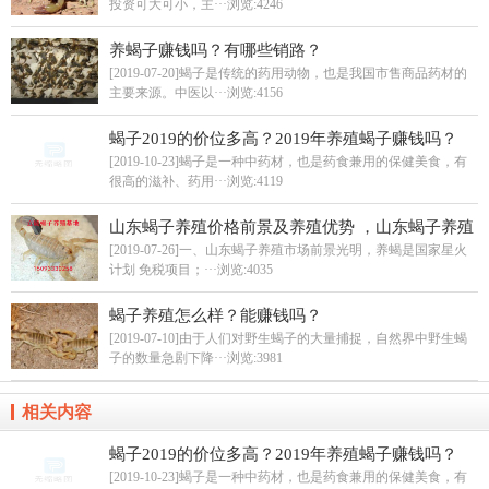
投资可大可小，主···
浏览:4246
养蝎子赚钱吗？有哪些销路？
[2019-07-20]蝎子是传统的药用动物，也是我国市售商品药材的
主要来源。中医以···
浏览:4156
蝎子2019的价位多高？2019年养殖蝎子赚钱吗？
[2019-10-23]蝎子是一种中药材，也是药食兼用的保健美食，有
很高的滋补、药用···
浏览:4119
山东蝎子养殖价格前景及养殖优势 ，山东蝎子养殖
基地在哪里？
[2019-07-26]一、山东蝎子养殖市场前景光明，养蝎是国家星火
计划 免税项目；···
浏览:4035
蝎子养殖怎么样？能赚钱吗？
[2019-07-10]由于人们对野生蝎子的大量捕捉，自然界中野生蝎
子的数量急剧下降···
浏览:3981
相关内容
蝎子2019的价位多高？2019年养殖蝎子赚钱吗？
[2019-10-23]蝎子是一种中药材，也是药食兼用的保健美食，有