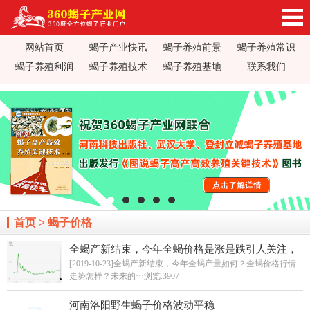
网站首页
蝎子产业快讯
蝎子养殖前景
蝎子养殖常识
360蝎子养殖产业网_蝎子养殖技术视频_蝎子养
蝎子养殖利润
蝎子养殖技术
蝎子养殖基地
联系我们
殖前景利润_蝎子蝎毒价格行情_蝎子养殖疾病防
治_全蝎药方价值加工_蝎子养殖场基地加盟
首页
>
蝎子价格
全蝎产新结束，今年全蝎价格是涨是跌引人关注，
蝎子价格多少钱一斤
[2019-10-23]全蝎产新结束，今年全蝎产量如何？全蝎价格行情
走势怎样？未来的···
浏览:3907
河南洛阳野生蝎子价格波动平稳