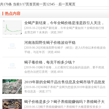
共170条 当前1/17页
首页
前一页
1
2
3
4
5
···
后一页
尾页
热点内容
全蝎产新结束，今年全蝎价格是涨是跌引人关注，
蝎子价格多少钱一斤
[2019-10-23]全蝎产新结束，今年全蝎产量如何？全蝎价格行情
走势怎样？未来的···
浏览:3907
河南洛阳野生蝎子价格波动平稳
[2019-06-26]河南洛阳野生蝎子（鲜活）进入6月份以来价格波动
平稳，与近年历···
浏览:4066
蝎子毒价格，每克干粉多少钱？
[2019-06-19]蝎子很毒，人们看到它就会躲的远远的，要不然就
会想办法把它弄死···
浏览:4816
2019年新的全蝎干品出售信息及全蝎市场干品批发
价格
[2019-06-19]360蝎子养殖产业网为您提供2019年最新全蝎干品出
售信息及···
浏览:3771
蝎子价格是多少？蝎子养殖能赚钱吗？养殖蝎子大
概需要投资多少钱？
[2019-06-12]蝎子养殖能赚钱吗？养殖蝎子大概需要投资多少