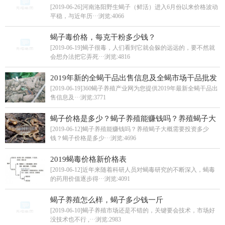
[2019-06-26]河南洛阳野生蝎子（鲜活）进入6月份以来价格波动
平稳，与近年历···
浏览:4066
蝎子毒价格，每克干粉多少钱？
[2019-06-19]蝎子很毒，人们看到它就会躲的远远的，要不然就
会想办法把它弄死···
浏览:4816
2019年新的全蝎干品出售信息及全蝎市场干品批发
价格
[2019-06-19]360蝎子养殖产业网为您提供2019年最新全蝎干品出
售信息及···
浏览:3771
蝎子价格是多少？蝎子养殖能赚钱吗？养殖蝎子大
概需要投资多少钱？
[2019-06-12]蝎子养殖能赚钱吗？养殖蝎子大概需要投资多少
钱？蝎子价格是多少···
浏览:4696
2019蝎毒价格新价格表
[2019-06-12]近年来随着科研人员对蝎毒研究的不断深入，蝎毒
的药用价值逐步得···
浏览:4091
蝎子养殖怎么样，蝎子多少钱一斤
[2019-06-10]蝎子养殖市场还是不错的，关键要会技术，市场好
没技术也不行 ,···
浏览:2983