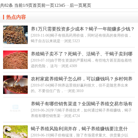
共82条 当前1/9页
首页
前一页
1
2
3
4
5
···
后一页
尾页
热点内容
养1万只需要投资多少成本？蝎子一年能赚多少钱？
[2019-11-06]蝎子有很高药用价值，同时还有很高的食用价值，
蝎子自古以来就是···
浏览:5323
养殖蝎子卖不了？死蝎子、活蝎子、干蝎子卖到哪
里？
[2019-07-10]由于野生资源的严重枯竭，有些地方甚至面临着绝
迹的危险， 这与···
浏览:4309
农村家庭养殖蝎子怎么样，可以赚钱吗？乡村饲养
蝎子有什么优势？
[2019-07-04]蝎子饲养远景很好赢利很大，但不是随意养出来
的。不要信任广告，···
浏览:3810
养蝎子有哪些销售渠道？全国蝎子养殖交易市场有
哪些？
[2019-06-26]学习蝎子养殖技术，如何通过蝎子养殖赚钱，蝎子
养殖有哪些销售渠···
浏览:4724
蝎子养殖风险利润并存，蝎子养殖赚钱要注意什
么？
[2019-06-19]蝎子价格猛涨，除了市场需求量大、供货量少以