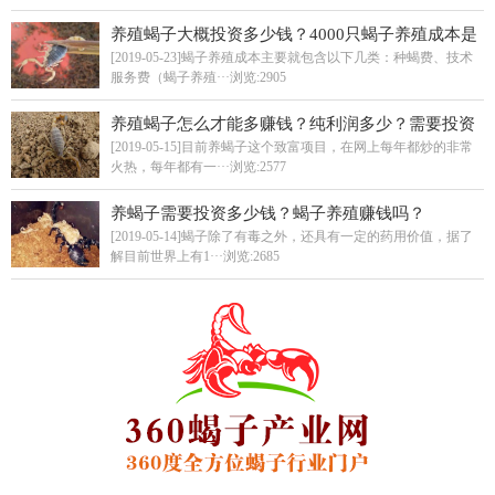
养殖蝎子大概投资多少钱？4000只蝎子养殖成本是
多少？
[2019-05-23]蝎子养殖成本主要就包含以下几类：种蝎费、技术
服务费（蝎子养殖···
浏览:2905
养殖蝎子怎么才能多赚钱？纯利润多少？需要投资
多少钱？
[2019-05-15]目前养蝎子这个致富项目，在网上每年都炒的非常
火热，每年都有一···
浏览:2577
养蝎子需要投资多少钱？蝎子养殖赚钱吗？
[2019-05-14]蝎子除了有毒之外，还具有一定的药用价值，据了
解目前世界上有1···
浏览:2685