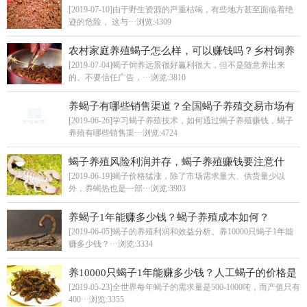
里？
[2019-07-10]由于野生资源的严重枯竭，有些地方甚至面临着绝
迹的危险， 这与···
浏览:4309
农村家庭养殖蝎子怎么样，可以赚钱吗？乡村饲养
蝎子有什么优势？
[2019-07-04]蝎子饲养远景很好赢利很大，但不是随意养出来
的。不要信任广告，···
浏览:3810
养蝎子有哪些销售渠道？全国蝎子养殖交易市场有
哪些？
[2019-06-26]学习蝎子养殖技术，如何通过蝎子养殖赚钱，蝎子
养殖有哪些销售渠···
浏览:4724
蝎子养殖风险利润并存，蝎子养殖赚钱要注意什
么？
[2019-06-19]蝎子价格猛涨，除了市场需求量大、供货量少以
外，养蝎热也是一部···
浏览:3903
养蝎子1年能赚多少钱？蝎子养殖成本如何？
[2019-06-05]蝎子的养殖利润和效益分析。养10000只蝎子1年能
赚多少钱？···
浏览:3334
养10000只蝎子1年能赚多少钱？人工蝎子的价格是
多少？
[2019-05-23]全世界每年蝎子的需求量是500-1000吨，而产值只有
400···
浏览:3355