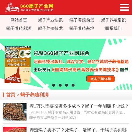
网站首页
蝎子产业快讯
蝎子养殖前景
蝎子养殖常识
360蝎子养殖产业网_蝎子养殖技术视频_蝎子养
蝎子养殖利润
蝎子养殖技术
蝎子养殖基地
联系我们
殖前景利润_蝎子蝎毒价格行情_蝎子养殖疾病防
治_全蝎药方价值加工_蝎子养殖场基地加盟
首页
>
蝎子养殖利润
养1万只需要投资多少成本？蝎子一年能赚多少钱？
[2019-11-06]蝎子有很高药用价值，同时还有很高的食用价值，
蝎子自古以来就是···
浏览:5323
养殖蝎子卖不了？死蝎子、活蝎子、干蝎子卖到哪