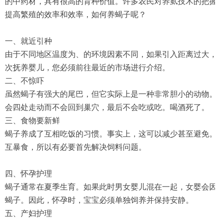
的中药材，具有很高的育种价值。许多农民对养虱技术的把握
提高繁殖的效率和效率，如何养蝎子呢？
一、就近引种
由于不同地区温度为、的环境因素不同，如果引入距离过大，
次抚养婴儿，您必须前往最近的市场进行介绍。
二、不惊吓
虽然蝎子有强大的尾巴，但它实际上是一种非常胆小的动物。
会四处走动而不会回到巢穴，最后不会吃或吃。喝酒死了。
三、食物要新鲜
蝎子养成了互相吃饭的习惯。事实上，这可以减少甚至避免。
互暴食，所以有必要首先解决饲料问题。
四、怀孕护理
蝎子通常在夏季生育。如果此时男女婴儿混在一起，女婴会因
蝎子。因此，怀孕时，宝宝必须单独饲养并保持安静。
五、产妇护理