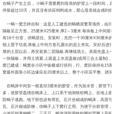
在蝎子产生之后， 小蝎子需要爬到母亲的驴背上一段时间，
停留超过10天，并且没有供应饲料或水，那么母亲就会感到
一蝎一窝怎样自制：这是人工建造的蝎栖居繁育场所，由3块
隔板呈正方形。25厘米X25厘米.厚2～3厘米.每块板上中间
有16个分室，供蝎居住。安装时，先挖一个30厘米X30厘米
朝上置于坑底.将板上中间方形孔露出的泥土夯实。安好后进行
厚的土层以后，再安装第二层隔板.再继续填土。表面先盖上一
一块隔板，并用土填紧.上面盖上水泥盖板(或用三合土凝制)
窝已建成：蝎窝在小区中纵横成行排列，行、窝距保持在15厘
窝最外面靠小区边缘应在20厘米以上。整个小区应平整、踏实
在蝎床中间安一根直径3厘米的胶管，作为加水管，胶管下口
多，使胶管盘绕在蝎床上。上口系于池洞铁纱网上。在地上面内
防蝎子逃跑。地下部也设有用瓦、石片垒砌成的蝎床，高度可在
瓦、石片砌成阶梯，供蝎子上下爬行之用。为便于分群管理，
小池可饲养种蝎二、三千只，蝎池顶部用铁纱网封严网上开投