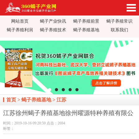
网站首页
蝎子产业快讯
蝎子养殖前景
蝎子养殖常识
360蝎子养殖产业网_蝎子养殖技术视频_蝎子养
蝎子养殖利润
蝎子养殖技术
蝎子养殖基地
联系我们
殖前景利润_蝎子蝎毒价格行情_蝎子养殖疾病防
治_全蝎药方价值加工_蝎子养殖场基地加盟
首页
>
蝎子养殖基地
>
江苏
江苏徐州蝎子养殖基地徐州曜源特种养殖有限公
时间：2019-10-16 09:20:59 点击：2694
标签：