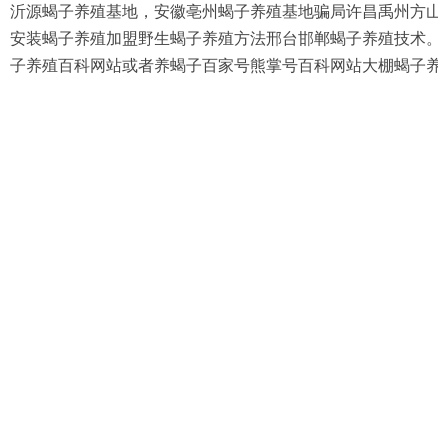
沂源蝎子养殖基地，安徽亳州蝎子养殖基地骗局许昌禹州方山
安装蝎子养殖加盟野生蝎子养殖方法邢台邯郸蝎子养殖技术。
子养殖百科网站或者养蝎子百家号熊掌号百科网站大棚蝎子养