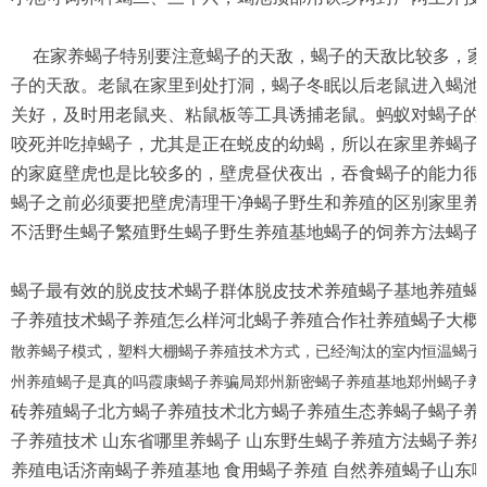
在家养蝎子特别要注意蝎子的天敌，蝎子的天敌比较多，家
子的天敌。老鼠在家里到处打洞，蝎子冬眠以后老鼠进入蝎池
关好，及时用老鼠夹、粘鼠板等工具诱捕老鼠。蚂蚁对蝎子的
咬死并吃掉蝎子，尤其是正在蜕皮的幼蝎，所以在家里养蝎子
的家庭壁虎也是比较多的，壁虎昼伏夜出，吞食蝎子的能力很
蝎子之前必须要把壁虎清理干净蝎子野生和养殖的区别家里养
不活野生蝎子繁殖野生蝎子野生养殖基地蝎子的饲养方法蝎子
蝎子最有效的脱皮技术蝎子群体脱皮技术养殖蝎子基地养殖蝎
子养殖技术蝎子养殖怎么样河北蝎子养殖合作社养殖蝎子大概
散养蝎子模式，塑料大棚蝎子养殖技术方式，已经淘汰的室内恒温蝎子
州养殖蝎子是真的吗霞康蝎子养骗局郑州新密蝎子养殖基地郑州蝎子养
砖养殖蝎子北方蝎子养殖技术北方蝎子养殖生态养蝎子蝎子养
子养殖技术
山东省哪里养蝎子
山东野生蝎子养殖方法蝎子养
养殖电话济南蝎子养殖基地
食用蝎子养殖
自然养殖蝎子山东