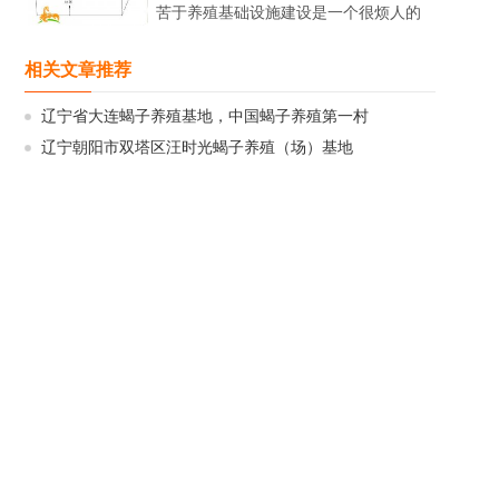
苦于养殖基础设施建设是一个很烦人的
过程，从而使他们望而却步了。那么，
养殖蝎子能否在有限的条件下进行呢，
相关文章推荐
在暂时没有大棚、没有暧房的...
辽宁省大连蝎子养殖基地，中国蝎子养殖第一村
辽宁朝阳市双塔区汪时光蝎子养殖（场）基地