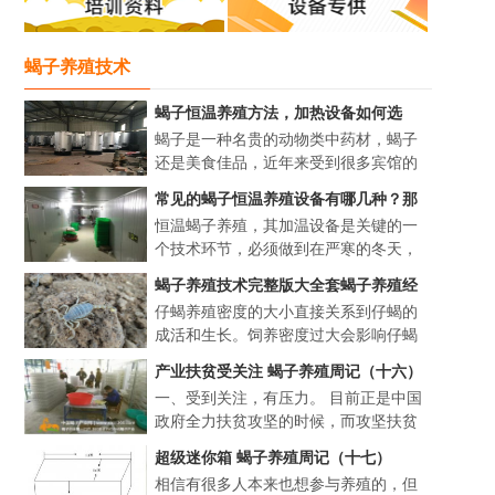
蝎子养殖技术
蝎子恒温养殖方法，加热设备如何选
择？
蝎子是一种名贵的动物类中药材，蝎子
还是美食佳品，近年来受到很多宾馆的
关注，提出了特色菜，更是街头小吃的
常见的蝎子恒温养殖设备有哪几种？那
一种风味。随着野生蝎子的减少，人工
种加温方法最省成本？
恒温蝎子养殖，其加温设备是关键的一
养殖蝎子开始新兴起来，但要...
个技术环节，必须做到在严寒的冬天，
随时都能把温度提高到 35 ℃ 以上。那么
蝎子养殖技术完整版大全套蝎子养殖经
常见的4种加温设施...
验方法总结
仔蝎养殖密度的大小直接关系到仔蝎的
成活和生长。饲养密度过大会影响仔蝎
的蜕皮和发育，过小则造成空间的浪
产业扶贫受关注 蝎子养殖周记（十六）
费。合理的饲养密度为每立方米投放2～
一、受到关注，有压力。 目前正是中国
3龄蝎3000只，3～5龄蝎1500只，...
政府全力扶贫攻坚的时候，而攻坚扶贫
最常见有效的就是产业帮扶，最容易引
超级迷你箱 蝎子养殖周记（十七）
起各级政府和各级领导关注的，就是一
相信有很多人本来也想参与养殖的，但
个成功的种养项目能在当地落...