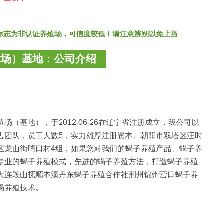
标志为非认证养殖场，可信度较低！请注意辨别以免上当
（场）基地：公司介绍
（基地），于2012-06-26在辽宁省注册成立，我公司以
售团队，员工人数5，实力雄厚注册资本。朝阳市双塔区汪时
区龙山街哨口村4组，如果您对我们的蝎子养殖产品、蝎子养
专业的蝎子养殖模式，先进的蝎子养殖方法，打造蝎子养殖
大连鞍山抚顺本溪丹东蝎子养殖合作社荆州锦州营口蝎子养
蝎养殖技术。