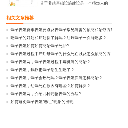
苦于养殖基础设施建设是一个很烦人的
过程，从而使他们望而却步了。那么，
养殖蝎子能否在有限的条件下进行呢，
相关文章推荐
在暂时没有大棚、没有暧房的...
蝎子养殖夏季养殖要点及养蝎子常见病害的预防和治疗方法
吃蝎子的好处和坏处你了解吗？油炸蝎子一次能吃多？
蝎子养殖如何如何防治蝎子死胎?
蝎子养殖过程中产后母蝎子为什么死亡以及怎么预防的方法？
蝎子养殖网，蝎子养殖过程中霉斑病的防治？
蝎子养殖，蚂蚁把蝎子活生生吃了？
蝎子养殖，蝎子会热死吗？蝎子养殖疾病怎样防治？
蝎子养殖，幼蝎死亡原因有哪些？如何解决？
蝎子养殖网，介绍几种药物养蝎的办法?
如何避免蝎子养殖“春亡”现象的出现