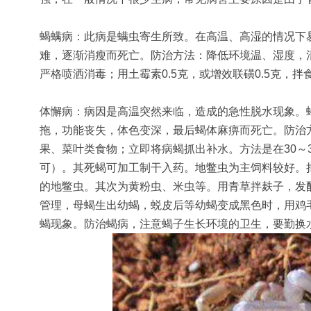
蝎螨病：此病是螨虫寄生所致。在高温、高湿的情况下
难，逐渐消瘦而死亡。防治方法：降低环境温、湿度，清
严格喷洒消毒；用土霉素0.5克，或增效联磺0.5克，拌
体懈病：病因是高温突然来临，造成的急性脱水现象。
拖，功能丧失，体色变深，最后蝎体麻痹而死亡。防治
果、菜叶类食物；立即将病蝎抓出补水。方法是在30～
可）。其死蝎可加工制干入药。地鳖虫为主饲料较好。
的地鳖虫。其次为黄粉虫、米虫等。用青草拌麸子，发
管理，母蝎生出幼蝎，蜕皮后等幼蝎变成黑色时，用鸡
蝎现象。防治蝎病，注意蝎子生长环境的卫生，要勤换