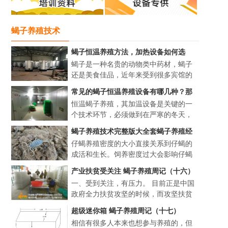
蝎子养殖技术
蝎子恒温养殖方法，加热设备如何选
择？
蝎子是一种名贵的动物类中药材，蝎子
还是美食佳品，近年来受到很多宾馆的
关注，提出了特色菜，更是街头小吃的
常见的蝎子恒温养殖设备有哪几种？那
一种风味。随着野生蝎子的减少，人工
种加温方法最省成本？
恒温蝎子养殖，其加温设备是关键的一
养殖蝎子开始新兴起来，但要...
个技术环节，必须做到在严寒的冬天，
随时都能把温度提高到 35 ℃ 以上。那么
蝎子养殖技术完整版大全套蝎子养殖经
常见的4种加温设施...
验方法总结
仔蝎养殖密度的大小直接关系到仔蝎的
成活和生长。饲养密度过大会影响仔蝎
的蜕皮和发育，过小则造成空间的浪
产业扶贫受关注 蝎子养殖周记（十六）
费。合理的饲养密度为每立方米投放2～
一、受到关注，有压力。 目前正是中国
3龄蝎3000只，3～5龄蝎1500只，...
政府全力扶贫攻坚的时候，而攻坚扶贫
最常见有效的就是产业帮扶，最容易引
超级迷你箱 蝎子养殖周记（十七）
起各级政府和各级领导关注的，就是一
相信有很多人本来也想参与养殖的，但
个成功的种养项目能在当地落...