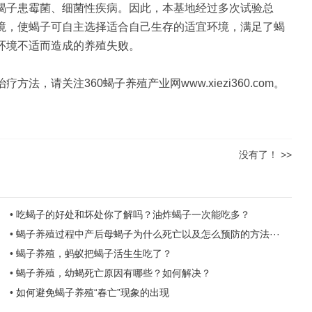
蝎子患霉菌、细菌性疾病。因此，本基地经过多次试验总
境，使蝎子可自主选择适合自己生存的适宜环境，满足了蝎
环境不适而造成的养殖失败。
，请关注360蝎子养殖产业网www.xiezi360.com。
没有了！ >>
•
吃蝎子的好处和坏处你了解吗？油炸蝎子一次能吃多？
•
蝎子养殖过程中产后母蝎子为什么死亡以及怎么预防的方法···
•
蝎子养殖，蚂蚁把蝎子活生生吃了？
•
蝎子养殖，幼蝎死亡原因有哪些？如何解决？
•
如何避免蝎子养殖“春亡”现象的出现