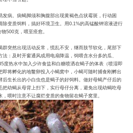
易发病。病蝎脚须和胸腹部出现黄褐色点状霉斑，行动困
除变质饲料，搞好环境卫生。用0.1%的高锰酸钾溶液进行
食物500克，喂至痊愈。
蝎群突然出现活动反常，慌乱不安，继而肢节软化，尾部下
方法：及时开窗通风或用电扇降温，饲喂含水分多的瓜、
35度热水中加入少许食盐和白糖喷洒在蝎子的体表（喷湿即
把即将孵化的地鳖卵投入小蝎窝中，小蝎可随时捕食刚孵出
酵后生长出的小白虫也是蝎子的好饲料。做好母蝎产仔后的
毛把幼蝎从母背上扫下，实行母仔分离，避免出现幼蝎吃母
水，喂时注意不让腐烂变质的食物留在蝎子窝里。