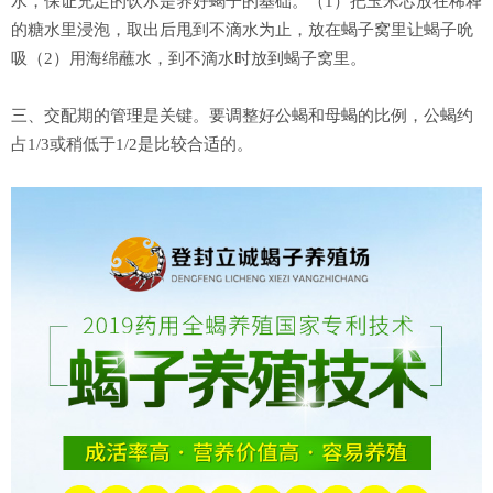
水，保证充足的饮水是养好蝎子的基础。（1）把玉米芯放在稀释
的糖水里浸泡，取出后甩到不滴水为止，放在蝎子窝里让蝎子吮
吸（2）用海绵蘸水，到不滴水时放到蝎子窝里。
三、交配期的管理是关键。要调整好公蝎和母蝎的比例，公蝎约
占1/3或稍低于1/2是比较合适的。