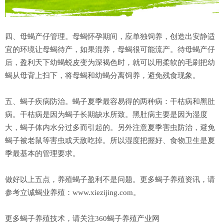
四、母蝎产仔管理。母蝎怀孕期间，应单独饲养，创造出安静适
宜的环境让母蝎待产，如果混养，母蝎很可能流产。待母蝎产仔
后，盈利天下幼蝎蜕皮变为深褐色时，就可以用柔软的毛刷把幼
蝎从母背上扫下，将母蝎和幼蝎分离饲养，避免残食现象。
五、蝎子疾病防治。蝎子夏季最容易得的两种病：干枯病和黑肚
病。干枯病是因为蝎子长期缺水所致。黑肚病主要是因为湿度
大，蝎子体内水分过多而引起的。另外注意夏季害虫防治，避免
蝎子被老鼠等害虫或天敌吃掉。所以湿度把握好、食物卫生是夏
季最基本的管理要求。
做好以上五点，养殖蝎子盈利不是问题。更多蝎子养殖资讯，请
参考立诚蝎业养殖：www.xiezijing.com。
更多蝎子养殖技术，请关注360蝎子养殖产业网