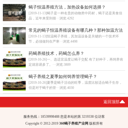
蝎子恒温养殖方法，加热设备如何选择？
[2019-11-13]蝎子是一种名贵的动物类中药材，蝎子还是美食佳
品，近年来受到很···
浏览:4292
常见的蝎子恒温养殖设备有哪几种？那种加温方法
最省成本？
[2019-11-13]恒温蝎子养殖，其加温设备是关键的一个技术环
节，必须做到在严寒···
浏览:4498
药蝎养殖技术，药蝎怎么养？
[2019-10-26]一、选适宜温度让蝎子交配 有了好种子，再饲养肯
定就容易多了。···
浏览:3809
蝎子养殖之夏季如何饲养管理蝎子？
[2019-10-26]夏季是蝎子活动的旺季，温度比较适合蝎子生存，
但是对于蝎子的管···
浏览:4030
返回顶部
服务热线：18539998488 您是本站的第 32
19338 位访客
Copyright © 2012-2019
360蝎子养殖产业网
版权所有