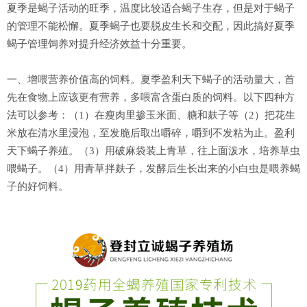
夏季是蝎子活动的旺季，温度比较适合蝎子生存，但是对于蝎子
的管理不能松懈。夏季蝎子也要脱皮生长和交配，因此搞好夏季
蝎子管理饲养对提升经济效益十分重要。
一、增喂营养价值高的饲料。夏季盈利天下蝎子的活动量大，首
先在食物上应该更有营养，多喂富含蛋白质的饲料。以下四种方
法可以参考：（1）在瘦肉里掺玉米面、糖和麸子等（2）把花生
米放在清水里浸泡，至发脆后取出嚼碎，嚼到不发粘为止。盈利
天下蝎子养殖。（3）用破麻袋装上青草，往上面泼水，培养草虫
喂蝎子。（4）用青草拌麸子，发酵后生长出来的小白虫是喂养蝎
子的好饲料。