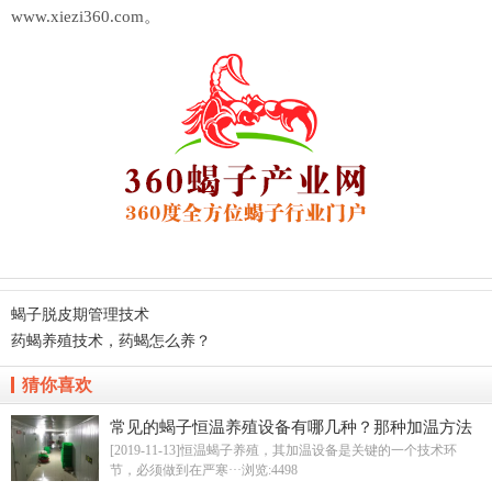
www.xiezi360.com。
蝎子脱皮期管理技术
药蝎养殖技术，药蝎怎么养？
猜你喜欢
常见的蝎子恒温养殖设备有哪几种？那种加温方法
最省成本？
[2019-11-13]恒温蝎子养殖，其加温设备是关键的一个技术环
节，必须做到在严寒···
浏览:4498