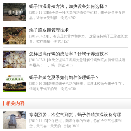
蝎子恒温养殖方法，加热设备如何选择？
[2019-11-13]蝎子是一种名贵的动物类中药材，蝎子还是美食佳
品，近年来受到很···
浏览:4292
蝎子脱皮期管理技术
[2019-07-23]1、有充足的营养和体力。 这是保持蝎子正常生长发
育、贮存能量···
浏览:4157
怎样提高仔蝎的成活率？仔蝎子养殖技术
[2019-07-31]今天立诚蝎子养殖为您讲解仔蝎到底如何管理成活
率最高： 一、蝎···
浏览:4155
蝎子养殖之夏季如何饲养管理蝎子？
[2019-10-26]夏季是蝎子活动的旺季，温度比较适合蝎子生存，
但是对于蝎子的管···
浏览:4030
相关内容
寒潮预警，冷空气到货，蝎子养殖加温设备有哪
些？
[2019-11-13]立冬已过，随着冬季的到来，你的冷空气也将到
货，天气会一天天的···
浏览:3807